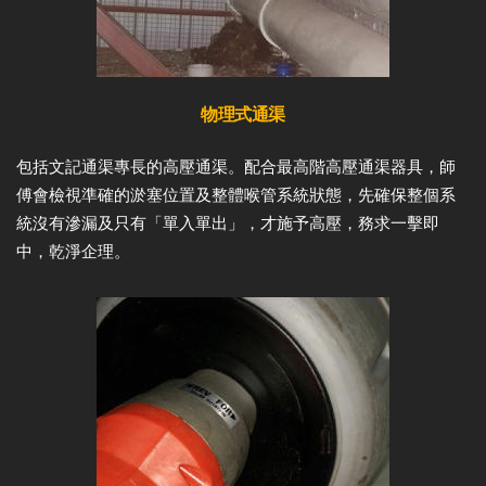
物理式通渠
包括文記通渠專長的高壓通渠。配合最高階高壓通渠器具，師
傅會檢視準確的淤塞位置及整體喉管系統狀態，先確保整個系
統沒有滲漏及只有「單入單出」，才施予高壓，務求一擊即
中，乾淨企理。